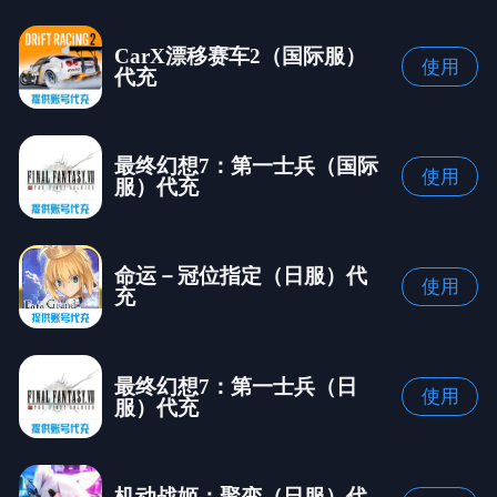
CarX漂移赛车2（国际服）
使用
代充
最终幻想7：第一士兵（国际
使用
服）代充
命运－冠位指定（日服）代
使用
充
最终幻想7：第一士兵（日
使用
服）代充
机动战姬：聚变（日服）代