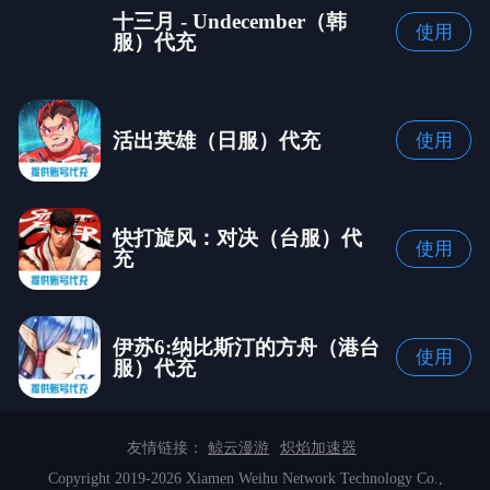
十三月 - Undecember（韩
使用
服）代充
活出英雄（日服）代充
使用
快打旋风：对决（台服）代
使用
充
伊苏6:纳比斯汀的方舟（港台
使用
服）代充
友情链接：
鲸云漫游
炽焰加速器
Copyright 2019-2026 Xiamen Weihu Network Technology Co.,