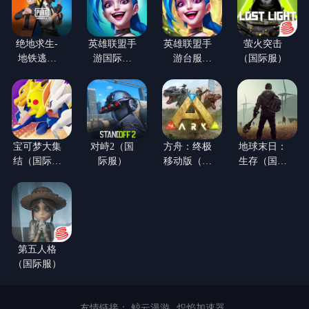
绝地求生-
英雄联盟手
英雄联盟手
萤火突击
地铁逃生
游国际服
游台服
（国际服）
【火影忍者
（LOL手
（LOL手
联动】(国
游）
游）
际服)
宝可梦大集
对峙2（国
方舟：终极
地球末日：
结（国际体
际服）
移动版（国
生存（国际
验服）
际服）
服）
第五人格
（国际服）
友情链接：
鲸云漫游
炽焰加速器