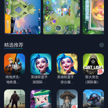
精选推荐
绝地求生-
英雄联盟手
英雄联盟手
萤火突击
地铁逃生
游国际服
游台服
（国际服）
【火影忍者
（LOL手
（LOL手
联动】(国
游）
游）
际服)