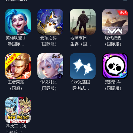
英雄联盟手
云顶之弈
地球末日：
现代战舰
游国际服
（国际服）
生存（国际
（国际服）
（LOL手
服）
游）
王者荣耀
传说对决
Sky光遇国
荒野乱斗
（国服）
（国际服）
际测试服
（国际服）
(白鸟版)
游戏王：决
斗链接（国