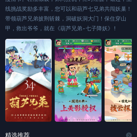
线挑战奖励多丰富，您可以和葫芦七兄弟共闯妖巢！
带领葫芦兄弟披荆斩棘，洞破妖洞大门！保住穿山
甲，救出爷爷，就在《葫芦兄弟-七子降妖》!
精选推荐