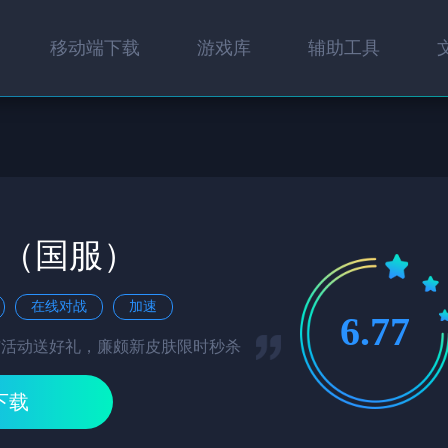
移动端下载
游戏库
辅助工具
耀（国服）
在线对战
加速
6.77
与活动送好礼，廉颇新皮肤限时秒杀
下载