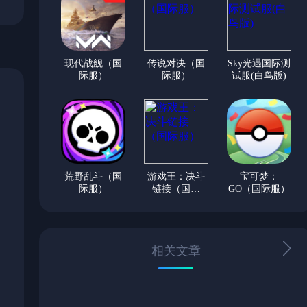
现代战舰（国
传说对决（国
Sky光遇国际测
际服）
际服）
试服(白鸟版)
荒野乱斗（国
游戏王：决斗
宝可梦：
际服）
链接（国际
GO（国际服）
服）
相关文章