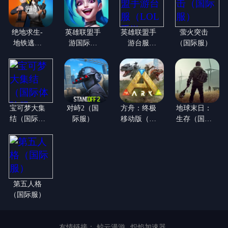
绝地求生-
英雄联盟手
英雄联盟手
萤火突击
地铁逃生
游国际服
游台服
（国际服）
【火影忍者
（LOL手
（LOL手
联动】(国
游）
游）
际服)
宝可梦大集
对峙2（国
方舟：终极
地球末日：
结（国际体
际服）
移动版（国
生存（国际
验服）
际服）
服）
第五人格
（国际服）
友情链接：
鲸云漫游
炽焰加速器