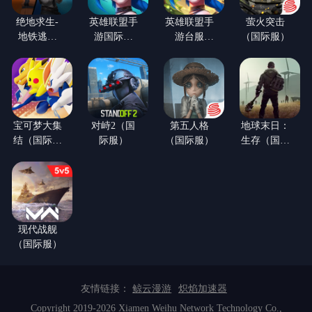
绝地求生-
英雄联盟手
英雄联盟手
萤火突击
地铁逃生
游国际服
游台服
（国际服）
【火影忍者
（LOL手
（LOL手
联动】(国
游）
游）
际服)
宝可梦大集
对峙2（国
第五人格
地球末日：
结（国际体
际服）
（国际服）
生存（国际
验服）
服）
现代战舰
（国际服）
友情链接：
鲸云漫游
炽焰加速器
Copyright 2019-2026 Xiamen Weihu Network Technology Co.,