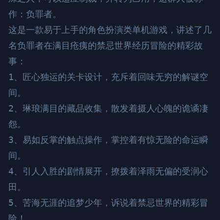
作：负罪者。

这是一款易于上手的角色扮演类单机游戏，讲述了几
名负罪者在满目疮痍的禁忌世界经历冒险的精彩故
事：

1、匠心独运的关卡设计，充斥着回味无穷的解谜空
间。

2、琳琅满目的藏品收集，散发着摄人心魄的诡谲凄
怨。

3、易如反掌的触点操作，掌控着有惊无险的命运瞬
间。

4、引人入胜的剧情展开，撩拨着泽雨无偏的受润心
田。

5、苦海无涯的追梦少年，诉说着禁忌世界的精彩冒
险！