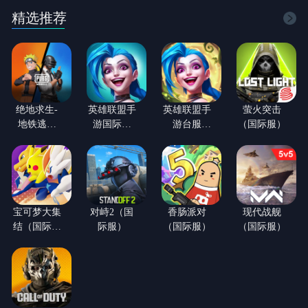
精选推荐
绝地求生-
英雄联盟手
英雄联盟手
萤火突击
地铁逃生
游国际服
游台服
（国际服）
【火影忍者
（LOL手
（LOL手
联动】(国
游）
游）
际服)
宝可梦大集
对峙2（国
香肠派对
现代战舰
结（国际体
际服）
（国际服）
（国际服）
验服）