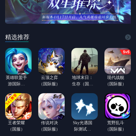
精选推荐
英雄联盟手
云顶之弈
地球末日：
现代战舰
游国际服
（国际服）
生存（国际
（国际服）
（LOL手
服）
游）
王者荣耀
传说对决
Sky光遇国
荒野乱斗
（国服）
（国际服）
际测试服
（国际服）
(白鸟版)