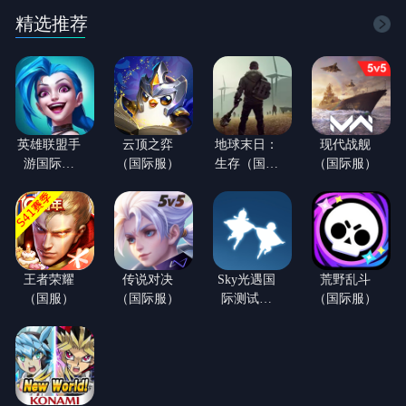
精选推荐
英雄联盟手
云顶之弈
地球末日：
现代战舰
游国际服
（国际服）
生存（国际
（国际服）
（LOL手
服）
游）
王者荣耀
传说对决
Sky光遇国
荒野乱斗
（国服）
（国际服）
际测试服
（国际服）
(白鸟版)