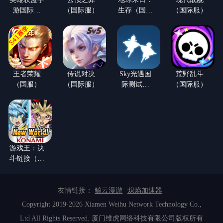
游国际服
（国际服）
生存（国际
（国际服）
（LOL手
服）
游）
王者荣耀
传说对决
Sky光遇国
荒野乱斗
（国服）
（国际服）
际测试服
（国际服）
(白鸟版)
游戏王：决
斗链接（国
际服）
友情链接：
鲸云漫游
炽焰加速器
Copyright 2019-2026 Xiamen Weihu Network Technology Co.,
Ltd All Rights Reserved. 厦门维虎网络科技有限公司版权所有