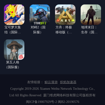
【火影忍者
（LOL手
（LOL手
联动】(国
游）
游）
际服)
宝可梦大集
对峙2（国
方舟：终极
地球末日：
结（国际体
际服）
移动版（国
生存（国际
验服）
际服）
服）
第五人格
（国际服）
友情链接：
鲸云漫游
炽焰加速器
Copyright 2019-2026 Xiamen Weihu Network Technology Co.,
Ltd All Rights Reserved. 厦门维虎网络科技有限公司版权所有
闽ICP备19007929号-2
闽B2-20190576