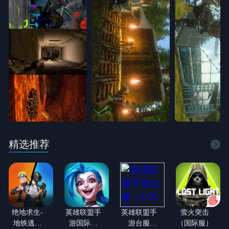
精选推荐
绝地求生-
英雄联盟手
英雄联盟手
萤火突击
地铁逃生
游国际服
游台服
（国际服）