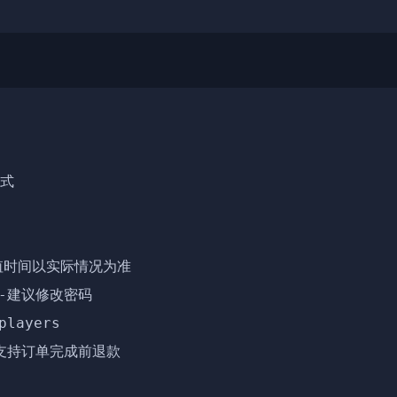
式

时间以实际情况为准

-建议修改密码

yers

支持订单完成前退款
