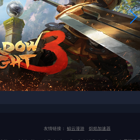
友情链接：
鲸云漫游
炽焰加速器