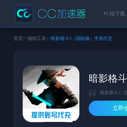
PC端下载
>>
>>
首页
辅助工具
暗影格斗3（国际服）手游代充
暗影格斗
暗影格斗3（
立即