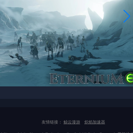
友情链接：
鲸云漫游
炽焰加速器