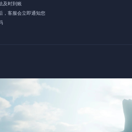
及时到账

，客服会立即通知您

码