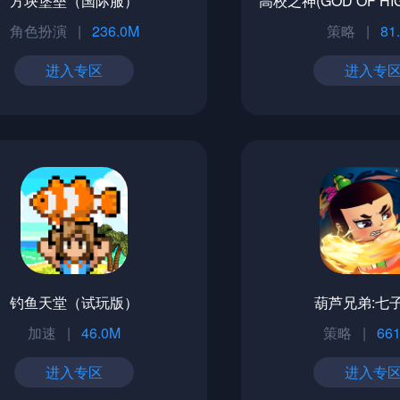
方块堡垒（国际服）
角色扮演
|
236.0M
策略
|
81
进入专区
进入专
钓鱼天堂（试玩版）
葫芦兄弟:七
加速
|
46.0M
策略
|
661
进入专区
进入专