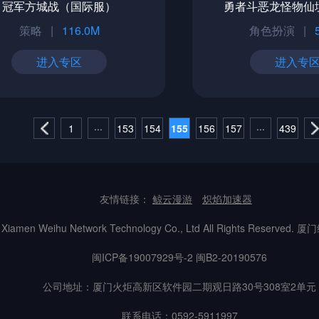
冠军方城战（国际服）
勇者斗恶龙怪物仙
策略
|
116.0M
角色扮演
|
进入专区
进入专
1
···
153
154
155
156
157
···
439
友情链接：
鲸云漫游
炽焰加速器
26 Xiamen Weihu Network Technology Co., Ltd All Rights R
闽ICP备19007929号-2
闽B2-20190576
公司地址：厦门火炬高新区软件园二期观日路30号308室2单元
联系电话：0592-5911997