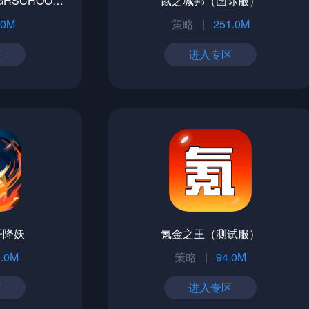
高校之神(GOD OF HIGHSCHOOL)（韩服）
鼠之城邦（国际服）
.0M
策略
|
251.0M
区
进入专区
子降妖
氪金之王（测试服）
.0M
策略
|
94.0M
区
进入专区