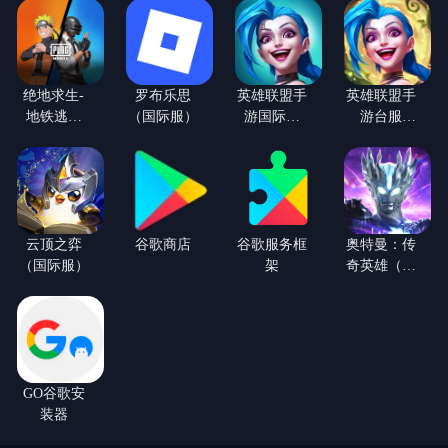
绝地求生-
罗布乐思
英雄联盟手
英雄联盟手
地铁逃生
（国际服）
游国际服
游台服
【火影忍者
（LOL手
（LOL手
联动】(国
游）
游）
际服)
云顶之弈
谷歌商店
谷歌服务框
奥特曼：传
（国际服）
架
奇英雄（国
际服）
GO谷歌安
装器