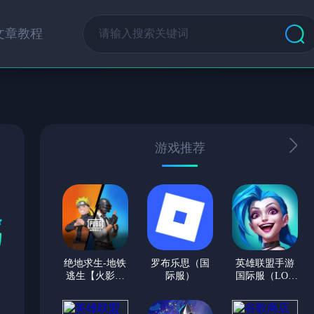
文章教程
游戏推荐
绝地求生-地铁
罗布乐思（国
英雄联盟手游
逃生【火影忍
际服）
国际服（LOL
者联动】(国际
手游）
服)