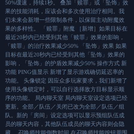
50%缓速，持续1秒。 叠加「赎罪」或「坠饰」效
果的技能消耗，应该会和多次使用治疗相同。我
们未来会新增一些限制条件，以保留主动附魔效
果的多样性。 「赎罪」附魔 ［新增］如果目标在
最近20秒内已经受到其他「赎罪」效果的影响，
「赎罪」的治疗效果减少50% 「坠饰」效果 如果
目标在最近20秒内已经受到其他「坠饰」效果的
影响，「坠饰」的护盾效果减少50% 操作方式 新
功能 PING值显示 新增了显示游戏确切延迟率的
功能。 头像锁定 因应众多玩家要求，我们新增了
使用头像锁定时，可以自行选择敌方目标显示顺
序的功能。 局内聊天室 局内聊天室设定选项已经
更新。全部／队伍／关闭已改为全部／队伍／组
队。新的「房间」设定选项可以显示预组队伍成
员的聊天内容，其他队伍成员的聊天内容则会隐
藏。 召唤师技能倒数时间 在召唤师技能按钮周围