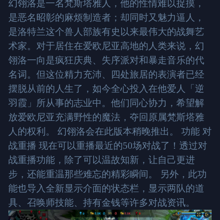
幻翎洛是一名梵斯塔雅人，他的性情难以捉摸，
是恶名昭彰的麻烦制造者；却同时又魅力逼人，
是洛特兰这个兽人部族有史以来最伟大的战舞艺
术家。对于居住在爱欧尼亚高地的人类来说，幻
翎洛一向是疯狂庆典、失序派对和暴走音乐的代
名词。但这位精力充沛、四处旅居的表演者已经
摆脱从前的人生了，如今全心投入在他爱人「逆
羽霞」所从事的志业中。他们同心协力，希望解
放爱欧尼亚充满野性的魔法，夺回原属梵斯塔雅
人的权利。 幻翎洛会在此版本稍晚推出。 功能 对
战重播 现在可以重播最近的50场对战了！透过对
战重播功能，除了可以温故知新，让自己更进
步，还能重温那些难忘的精彩瞬间。 另外，此功
能也导入全新显示介面的状态栏，显示两队的道
具、召唤师技能、持有金钱等许多对战资讯。