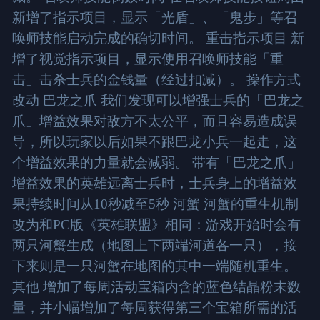
新增了指示项目，显示「光盾」、「鬼步」等召
唤师技能启动完成的确切时间。 重击指示项目 新
增了视觉指示项目，显示使用召唤师技能「重
击」击杀士兵的金钱量（经过扣减）。 操作方式
改动 巴龙之爪 我们发现可以增强士兵的「巴龙之
爪」增益效果对敌方不太公平，而且容易造成误
导，所以玩家以后如果不跟巴龙小兵一起走，这
个增益效果的力量就会减弱。 带有「巴龙之爪」
增益效果的英雄远离士兵时，士兵身上的增益效
果持续时间从10秒减至5秒 河蟹 河蟹的重生机制
改为和PC版《英雄联盟》相同：游戏开始时会有
两只河蟹生成（地图上下两端河道各一只），接
下来则是一只河蟹在地图的其中一端随机重生。
其他 增加了每周活动宝箱内含的蓝色结晶粉末数
量，并小幅增加了每周获得第三个宝箱所需的活