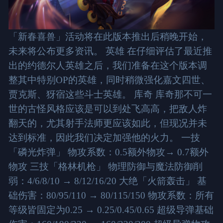
「新春喜兽」活动将在此版本推出后稍晚开始，
未来将公布更多资讯。 英雄 在仔细评估了最近推
出的约德尔人英雄之后，我们准备在这个版本调
整其中特别OP的英雄，同时稍微强化嘉文四世、
贾克斯、犽宿这些斗士英雄。 库奇 库奇那不可一
世的古怪风格应该是可以到处飞高高，把敌人炸
翻天的，尤其射手法师更应该如此，但现况并未
达到标准，因此我们决定加强他的火力。 一技
「磷光炸弹」 物攻系数：0.5额外物攻→ 0.7额外
物攻 三技「格林机枪」 物理防御与魔法防御削
弱：4/6/8/10 → 8/12/16/20 大绝「火箭轰击」 基
础伤害：80/95/110 → 80/115/150 物攻系数：所有
等级皆固定为0.25 → 0.25/0.45/0.65 超级导弹基础