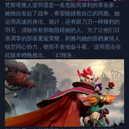
梵斯塔雅人逆羽霞是一名危险而犀利的革命家，
她独自发起了战争，希望能拯救自己的同胞。她
运用高速的身法、诡计，还有跟刀刃一样锋利的
羽毛，清除所有胆敢阻碍她的人。为了让他们日
渐凋零的部落重返荣耀，刹雅与她的搭档兼情人
锐空同心协力，锲而不舍地奋斗着。 逆羽霞会在
此版本稍晚推出。 「幻翎洛」