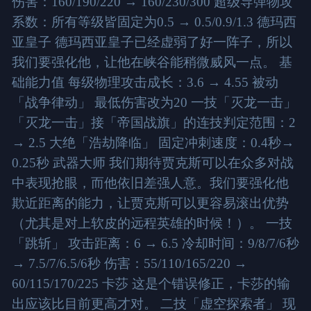
伤害：160/190/220 → 160/230/300 超级导弹物攻
系数：所有等级皆固定为0.5 → 0.5/0.9/1.3 德玛西
亚皇子 德玛西亚皇子已经虚弱了好一阵子，所以
我们要强化他，让他在峡谷能稍微威风一点。 基
础能力值 每级物理攻击成长：3.6 → 4.55 被动
「战争律动」 最低伤害改为20 一技「灭龙一击」
「灭龙一击」接「帝国战旗」的连技判定范围：2
→ 2.5 大绝「浩劫降临」 固定冲刺速度：0.4秒→
0.25秒 武器大师 我们期待贾克斯可以在众多对战
中表现抢眼，而他依旧差强人意。我们要强化他
欺近距离的能力，让贾克斯可以更容易滚出优势
（尤其是对上软皮的远程英雄的时候！）。 一技
「跳斩」 攻击距离：6 → 6.5 冷却时间：9/8/7/6秒
→ 7.5/7/6.5/6秒 伤害：55/110/165/220 →
60/115/170/225 卡莎 这是个错误修正，卡莎的输
出应该比目前更高才对。 二技「虚空探索者」 现