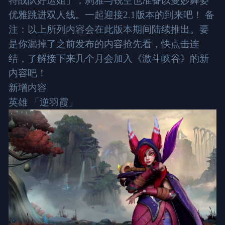
特战队好运姐」；刹雅与锐空也准备以曼妙舞姿
优雅跳进双人线。一起迎接2.1版本的到来吧！ 备
注：以上所列内容会在此版本期间陆续推出。要
是你漏掉了之前发布的内容抢先看，快点击连
结，了解接下来几个月会加入《激斗峡谷》的新
内容吧！
新增内容
英雄 「逆羽霞」