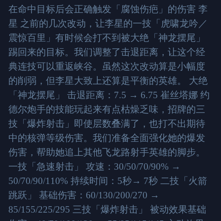
在命中目标后会正确触发「腐蚀伤疤」的伤害 李
星 之前的几次改动，让李星的一技「虎啸龙吟／
震惊百里」有时候会打不到被大绝「神龙摆尾」
踢回来的目标。我们调整了击退距离，让这个经
典连技可以重返峡谷。虽然这次改动算是小幅度
的削弱，但李星大致上还算是平衡的英雄。 大绝
「神龙摆尾」 击退距离：7.5 → 6.75 崔丝塔娜 约
德尔炮手的技能玩起来有点枯燥乏味，招牌的三
技「爆炸射击」即使层数叠满了，也打不出期待
中的核弹等级伤害。我们准备全面强化她的爆发
伤害，帮助她追上其他飞龙路射手英雄的脚步。
一技「急速射击」 攻速：30/50/70/90% →
50/70/90/110% 持续时间：5秒→ 7秒 二技「火箭
跳跃」 基础伤害：60/130/200/270 →
85/155/225/295 三技「爆炸射击」 被动效果基础