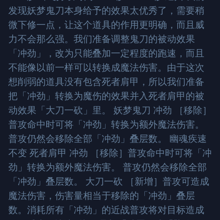
发现妖梦鬼刀本身给予的效果太优秀了，需要稍
微下修一点，让这个道具的作用更明确，而且威
力不会那么强。我们准备调整鬼刀的被动效果
「冲劲」，改为只能叠加一定程度的跑速，而且
不能像以前一样可以转换成魔法伤害。由于这次
想削弱的道具没有包含死者肩甲，所以我们准备
把「冲劲」转换为魔伤的效果并入死者肩甲的被
动效果「大刀一砍」里。 妖梦鬼刀 冲劲 ［移除］
普攻命中时可将「冲劲」转换为额外魔法伤害。
普攻仍然会移除全部「冲劲」叠层数。 幽魂疾速
不变 死者肩甲 冲劲 ［移除］普攻命中时可将「冲
劲」转换为额外魔法伤害。 普攻仍然会移除全部
「冲劲」叠层数。 大刀一砍 ［新增］普攻可造成
魔法伤害，伤害量相当于移除的「冲劲」叠层
数。消耗所有「冲劲」的近战普攻将对目标造成