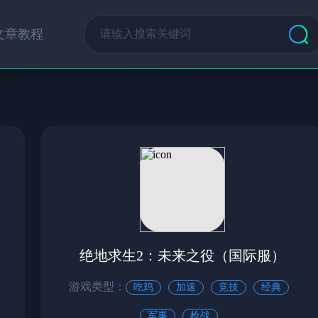
文章教程
绝地求生2：未来之役（国际服）
游戏类型：
吃鸡
加速
竞技
经典
军事
枪战