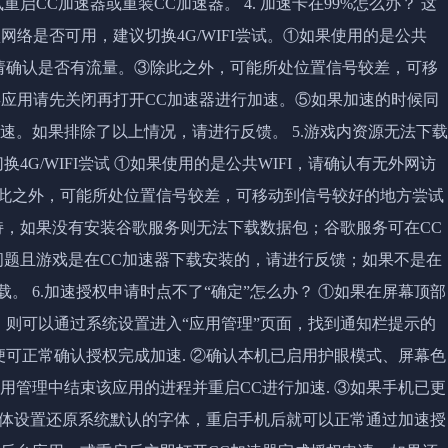
CC加速器或重装CC加速器。 4. 加速卡在99%怎么办？ 这
络是否可用，建议切换4G/WIFI尝试。①如果使用的是公共
，请确认是否有流量。③除此之外，可能所处位置信号较差，可移
类应用请先关闭再打开CC加速器进行加速。⑤如果加速的时候同
速。如果排除了以上情况，请进行反馈。 5.游戏内资源无法下载
G/WIFI尝试 ①如果使用的是公共WIFI，请确认有无外网访
除此之外，可能所处位置信号较差，可移动到信号较好的地方尝试
持，如果没有安装谷歌服务则无法下载数据包；谷歌服务可在CC
问题且游戏是在CC加速器下载安装的，请进行反馈；如果不是在
。 6.加速授权申请时点不了“确定”怎么办？ ①如果在屏幕顶部
”，则可以通过系统设置进入“应用管理”页面，找到通知栏提示的
便可正常确认授权完成加速. ②确认本机已启用护眼模式、屏幕色
用管理中结束该应用的进程并重启CC进行加速. ③如果手机已更
字体设置还原系统默认的字体，重启手机后就可以正常通过加速授